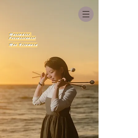
Marimbist,
Percussionist
Moe Kitamura