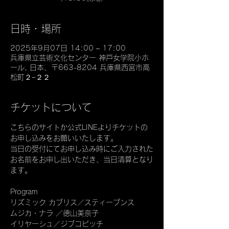
日時・場所
2025年9月07日 14:00 – 17:00
兵庫県立芸術文化センター 神戸女学院小ホ
ール, 日本、〒663-8204 兵庫県西宮市高
松町２−２２
チケットについて
こちらのサイトか公式LINEよりチケットの
お申し込みをお願いいたします。
当日の受付にてお申し込み時にご入力された
お名前をお申し出いただき、当日清算となり
ます。
Program
リズミック カブリス／スティーブンス
ムジカ・ナラ ／徳山美奈子
イリヤーシュ／ジブコビッチ