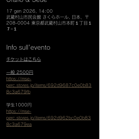
17 gen 2026, 14:00
武蔵村山市民会館 さくらホール, 日本、〒
208-0004 東京都武蔵村山市本町１丁目１
７−１
Info sull'evento
チケットはこちら
一般 2500円
https://mse-
perc.stores.jp/items/692d9687c0e0b83
8c3a679fb
学生1000円
https://mse-
perc.stores.jp/items/692d962bc0e0b83
8c3a679ea