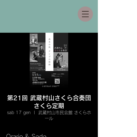
第21回 武蔵村山さくら合奏団
さくら定期
sab 17 gen
  |  
武蔵村山市民会館 さくらホ
ール
Orario & Sede